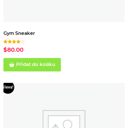
Gym Sneaker
Hodnocen
1
$
80.00
o
4.00
z
5 na
základě
hodnocení
Přidat do košíku
zákazníka
Sleva!