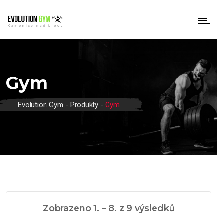
Skip
to
content
Gym
Evolution Gym
-
Produkty
-
Gym
Zobrazeno 1. – 8. z 9 výsledků