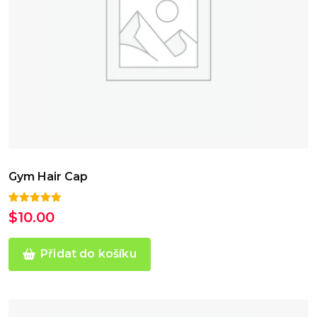
Gym Hair Cap
Hodnoceno
1
$
10.00
5.00
z 5 na
základě
hodnocení
zákazníka
Přidat do košíku