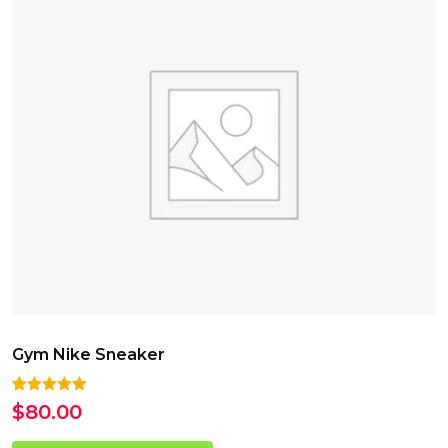
Gym Nike Sneaker
Hodnoceno
1
$
80.00
5.00
z 5 na
základě
hodnocení